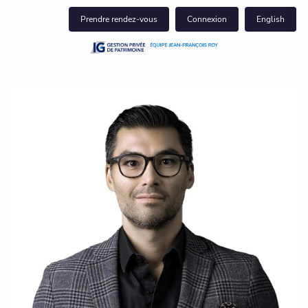
Skip to main content
Prendre rendez-vous
Connexion
English
Notre équipe
Notre clientèle
Ce que nous faisons
Perspectives
Pour nous joindre
Centre du client