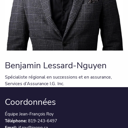
Benjamin Lessard-Nguyen
Spécialiste régional en successions et en assurance,
Services d’Assurance I.G. Inc.
Coordonnées
Équipe Jean-François Roy
Téléphone:
819-243-6497
Email:
jf.roy@iggpp.ca