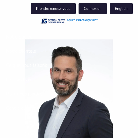
Skip to main content
Prendre rendez-vous
Connexion
English
Notre équipe
Notre clientèle
Ce que nous faisons
Perspectives
Pour nous joindre
Centre du client